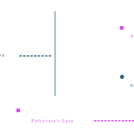
P
ba
P
Polcevera's Lara