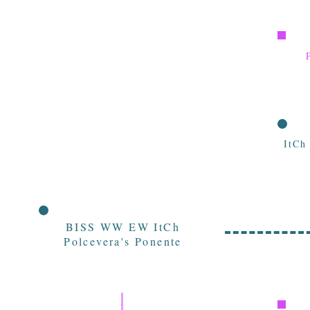
ItCh
BISS WW EW ItCh
Polcevera's Ponente