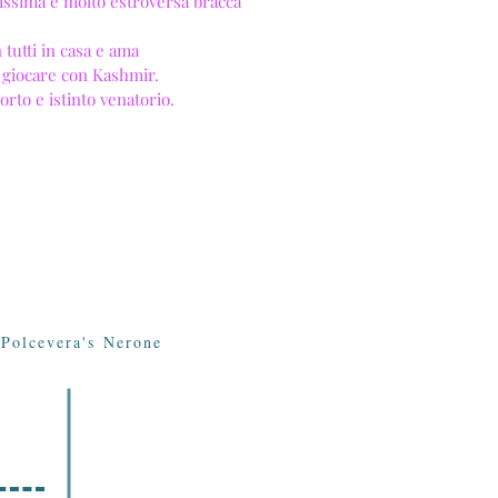
issima e molto estroversa bracca
 tutti in casa e ama
 giocare con Kashmir.
orto e istinto venatorio.
 Polcevera's Nerone