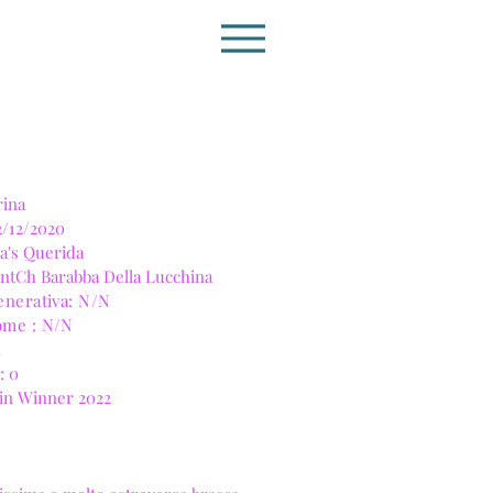
rina
 2/12/2020
a's Querida
IntCh Barabba Della Lucchina
enerativa: N/N
ome : N/N
: 0
atin Winner 2022