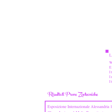
L
W
E
I
I
I
Risultati Prove Zootecniche
Esposizione Internazionale Alessandria 