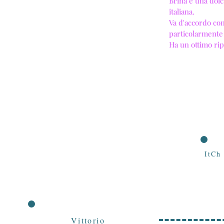
Brina è una dolc
italiana.
Va d'accordo con
particolarmente
Ha un ottimo rip
ItCh
Vittorio