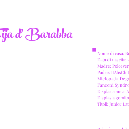
ija d' Barabba
Nome di casa: B
Data di nascita:
Madre: Polcever
Padre: ItAbsCh 
Mielopatia Deg
Fanconi Syndr
Displasia anca: A
Displasia gomito
Titoli: Junior L