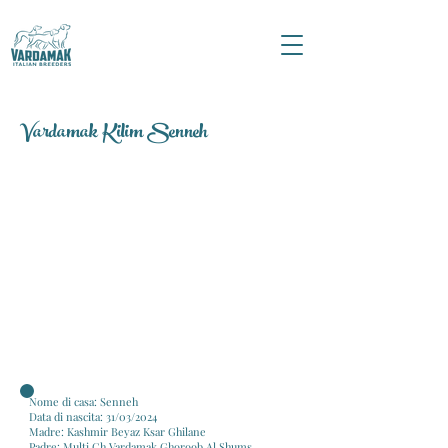
Vardamak Kilim Senneh
Nome di casa: Senneh
Data di nascita: 31/03/2024
Madre: Kashmir Beyaz Ksar Ghilane
Padre: Multi Ch Vardamak Ghoroob Al Shums