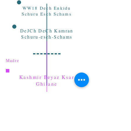
WW18 Dech Enkidu
Schuru Esch Schams
DeJCh DeCh Kamran
Schuru-esch-Schams
Madre
Kashmir Beyaz Ksar
Ghilane
Coefficiente di consanguineità
12,99%
DeCh Tahmina Schuru