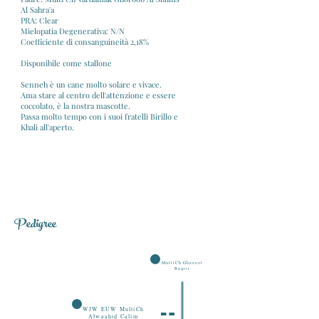
Al Sahra'a
PRA: Clear
Mielopatia Degenerativa: N/N
Coefficiente di consanguineità 2,18%
Disponibile come stallone
Senneh è un cane molto solare e vivace.
Ama stare al centro dell'attenzione e essere
coccolato, è la nostra mascotte.
Passa molto tempo con i suoi fratelli Birillo e
Khali all'aperto.
Pedigree
MultiCh Ghazoot
Baqiir
WJW EUW MultiCh
Alwaahid Calim