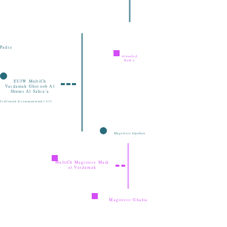
Padre
Alwaahid
Badi'a
EUJW MultiCh
Vardamak Ghoroob Al
Shums Al Sahra'a
Coefficiente di consanguineità 1,41%
Magistere Ispahan
MultiCh Magistere Maik
at Vardamak
Magistere Ghalia