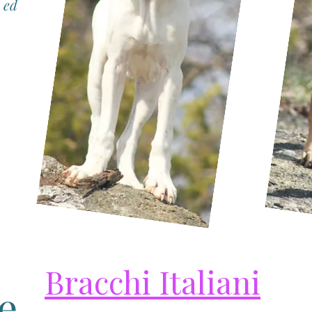
à ed
Bracchi Italiani
te