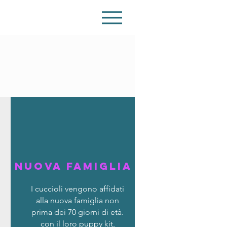
Nuova famiglia
I cuccioli vengono affidati
alla nuova famiglia non
prima dei 70 giorni di età.
con il loro puppy kit,