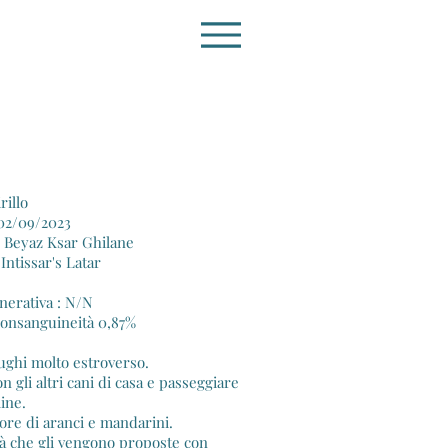
rillo
 02/09/2023
 Beyaz Ksar Ghilane
Intissar's Latar
nerativa : N/N
consanguineità 0,87%
oughi molto estroverso.
n gli altri cani di casa e passeggiare
line.
re di aranci e mandarini.
tà che gli vengono proposte con