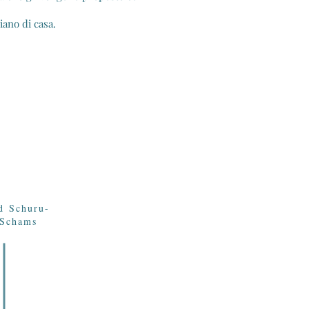
ano di casa.
d Schuru-
-Schams