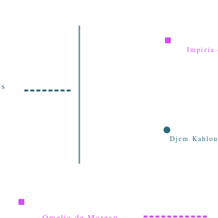
Impiria
's
Djem Kahloul
Omelia de Moreau