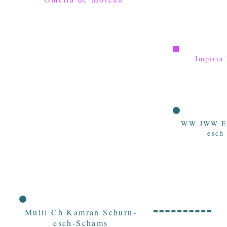
Impiria
WW JWW En
esch
Multi Ch Kamran Schuru-
esch-Schams