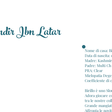
ir Ibn Latar
Nome di casa: Bi
Data di nascita:
Madre: Kashmir
Padre: Multi Ch 
PRA: Clear
​Mielopatia Dege
Coefficiente di 
Birillo è uno Sl
Adora giocare co
tra le nostre col
Grande mangiato
Affronta le novi