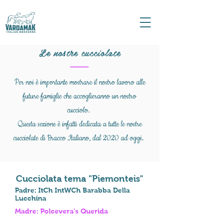
Le nostre cucciolate
Per noi è importante mostrare il nostro lavoro alle
future famiglie che accoglieranno un nostro
cucciolo.
Questa sezione è infatti dedicata a tutte le nostre
cucciolate di Bracco Italiano, dal 2020 ad oggi.
Cucciolata tema "Piemonteis"
Padre: ItCh IntWCh Barabba Della
Lucchina
Madre: Polcevera's Querida