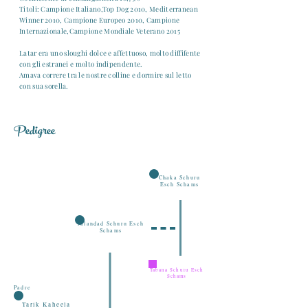
Titoli: Campione Italiano,Top Dog 2010, Mediterranean
Winner 2010, Campione Europeo 2010, Campione
Internazionale,Campione Mondiale Veterano 2015
Latar era uno sloughi dolce e affettuoso, molto diffifente
con gli estranei e molto indipendente.
Amava correre tra le nostre colline e dormire sul letto
con sua sorella.
Pedigree
Chaka Schuru
Esch Schams
Jalandad Schuru Esch
Schams
Tabana Schuru Esch
Schams
Padre
Tarik Kaheela