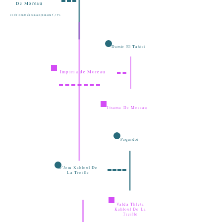
De Moreau
Coefficiente di consanguineità 5,74%
Damir El Tahiri
Impiria de Moreau
Itsama De Moreau
Paquidor
D'Jem Kahloul De
La Treille
Valda Thleta
Kahloul De La
Treille