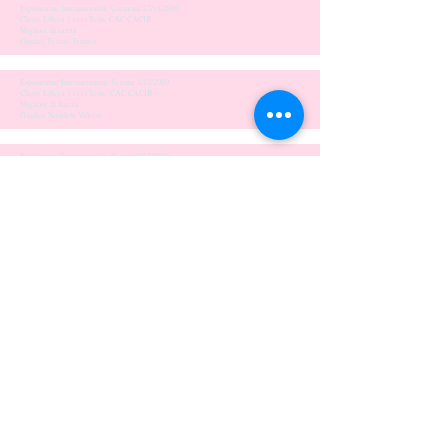
Esposizione Internazionale Cremona 27/11/2010
Classe Libera 1 eccellente CAC CACIB
Migliore di razza
Giudice Ferrari Franco
Esposizione Internazionale Verona 4/12/2010
Classe Libera 1 eccellente CAC CACIB
Migliore di Razza
Giudice Nataletti Valerio
Esposizione Internazionale Verona 5/12/2010
Classe Libera 1 eccellente CAC CACIB
Migliore di Razza
Giudice Gabrielli Mondo Maria Teresa
Esposizione Internazionale Erba 11/12/2010
Classe Libera 1 eccellente CAC CACIB
Migliore di Razza
Giudice Stalhandske Lena
Crufts Birmingham (GB) 5/03/2011
Classe Libera 2 eccellente
Esposizione Internazionale Reggio Emilia 20/03/2011
Classe Campioni 1 eccellente CACIB
Migliore di Razza
Giudice Catalan L. Manuel Cataldo
Esposizione Internazionale Alessandria 1/05/2011
Classe Campioni 1 eccellente CACIB