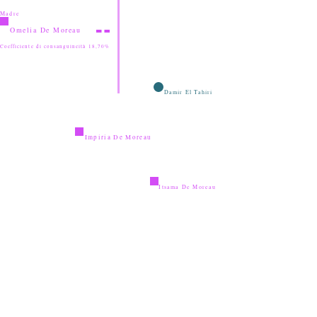
Madre
Omelia De Moreau
Coefficiente di consanguineità 18,70%
Damir El Tahiri
Impiria De Moreau
Itsama De Moreau