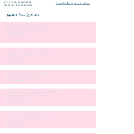
Per più informazioni
Sloughi Pedigree Archive
riguardo l'ascendenza
Risultati Prove Zootecniche
Esposizione Internazionale Ercolano 18/09/2010
Classe Libera 1 eccellente CAC CACIB
Migliore di Razza
Giudice Aymaretti Cinzia
Esposizione Internazionale Ercolano 19/09/2010
Classe Libera 1 eccellente CAC CACIB
Migliore di Razza
Giudice Sinko Stefan
Esposizione Europea Celjie (Slo) 4/10/2010
Classe Libera 1 eccellente CAC CACIB
Migliore di Razza
Esposizione Internazionale Busto Arsizio 30/10/2010
Classe Libera 1 eccellente CAC CACIB
Migliore di Razza
Giudice Poggesi Manola
Esposizione Internazionale San Remo 20/11/2010
Classe Libera 1 eccellente CAC CACIB
Migliore di Razza
Giudice Meyer Dany