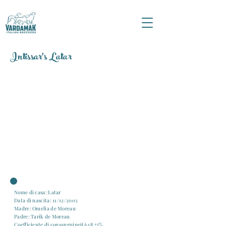
Intissar's Latar
Nome di casa: Latar
Data di nascita: 11/12/2003
Madre: Omelia de Moreau
Padre: Tarik de Moreau
Coefficiente di consanguineità 18,75%