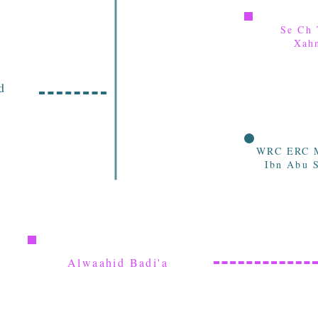
Se Ch 
Xah
d
WRC ERC M
Ibn Abu S
Alwaahid Badi'a