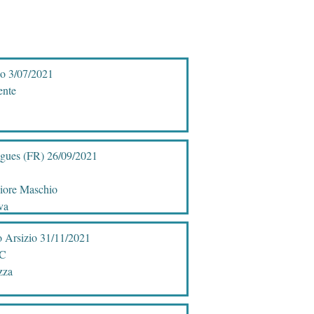
no 3/07/2021
ente
igues (FR) 26/09/2021
liore Maschio
va
o Arsizio 31/11/2021
AC
zza