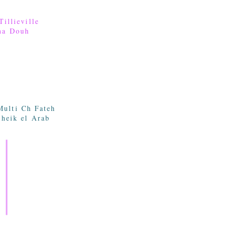
Tillieville
na Douh
ulti Ch Fateh
heik el Arab