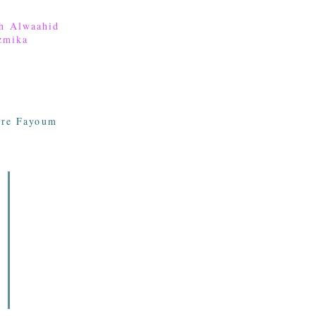
h Alwaahid
zmika
ere Fayoum