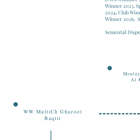
Winner 2023, Sp
2024, Club Win
WInner 2026, S
Semental Dispo
Moulay
Al 
WW MultiCh Ghazoot
Baqiir