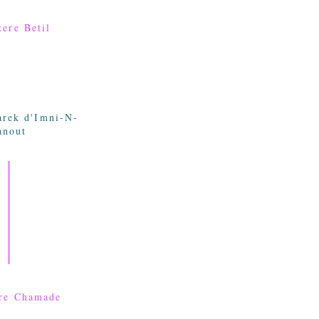
tere Betil
arek d'Imni-N-
anout
ere Chamade