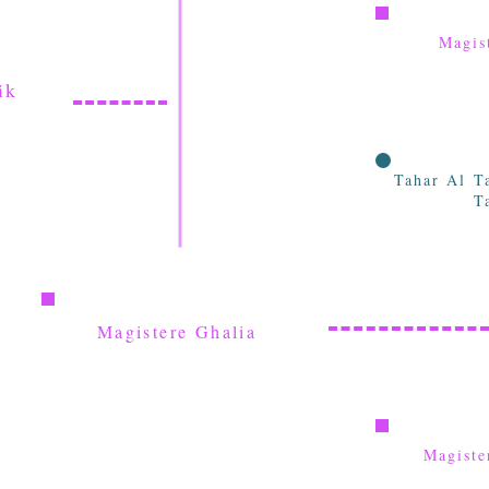
Magis
ik
Tahar Al T
T
Magistere Ghalia
Magist