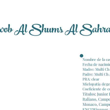
roob Al Shums Al Sahra
Nombre de la cas
Fecha de nacimie
Madre: Multi Ch
Padre: Multi Ch
PRA: clear
Mielopatía dege
Coeficiente de c
Títulos: Junio
Italiano, Camp
Monaco, Campe
ENCI Winnner 2