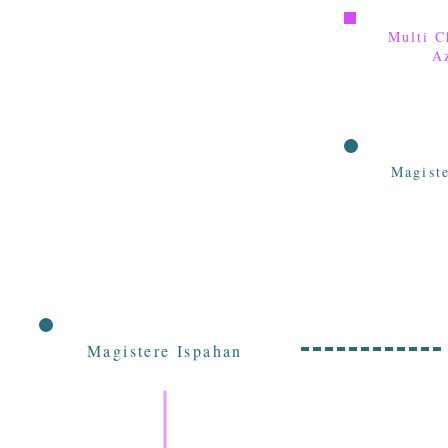
Multi C
A
Magist
Magistere Ispahan