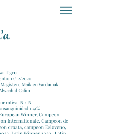
'a
a: Tigro
nto: 12/12/2020
 Magistere Maik en Vardamak
 Alwaahid Calim
nerativa: N / N
onsanguinidad 1,41%
r European Winner, Campeon
eon Internationale, Campeon de
on croata, campeon Esloveno,
022, Latin Winner 2022 , Latin