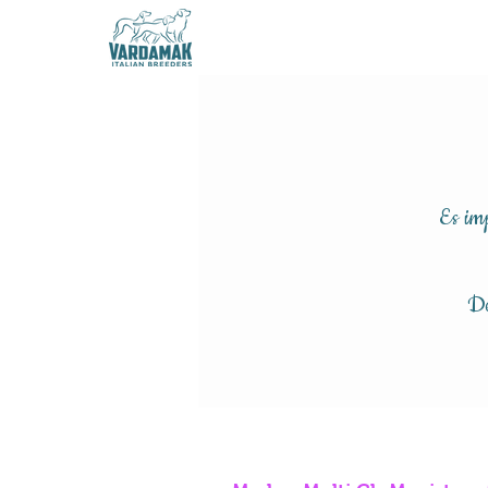
Es imp
De