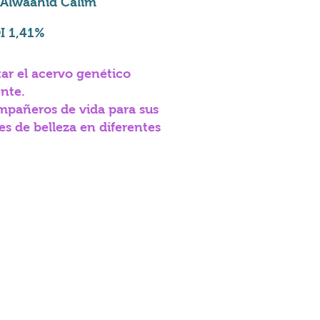
 Alwaahid Calim
I 1,41%
r el acervo genético
ente.
mpañeros de vida para sus
s de belleza en diferentes
ak Laylah Mothlemah