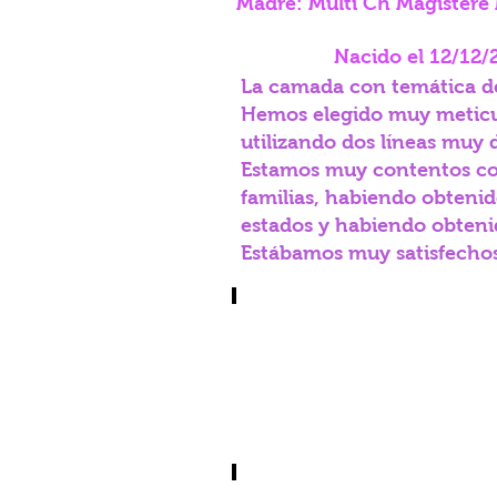
Madre: Multi Ch Magistere
Nacido el 12/12/
La camada con temática de
Hemos elegido muy meticul
utilizando dos líneas muy
Estamos muy contentos con
familias, habiendo obtenid
estados y habiendo obten
Estábamos muy satisfechos
Vardamak Ghoroob Al Shums Al 
Shums
a
4
meses
Italia