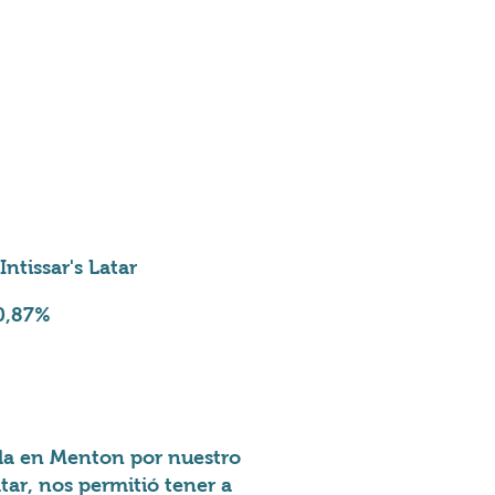
uasi 5 mesi
Intissar's Latar
0,87%
ada en Menton por nuestro
ar, nos permitió tener a