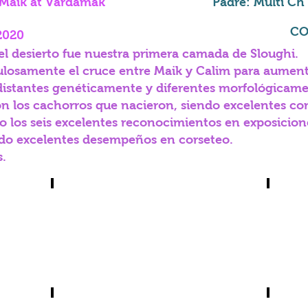
 Maik at Vardamak
Padre: Multi Ch
CO
2020
l desierto fue nuestra primera camada de Sloughi.
osamente el cruce entre Maik y Calim para aumenta
 distantes genéticamente y diferentes morfológicam
 los cachorros que nacieron, siendo excelentes co
o los seis excelentes reconocimientos en exposicione
ido excelentes desempeños en corseteo.
.
Sahra'a
Vardamak Wardat Al Sahra'a
Vardam
Wardat
Moon
a
a
4
80
meses
dias
Italia
Italia