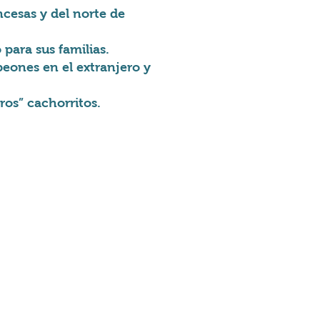
cesas y del norte de
para sus familias.
eones en el extranjero y
ros” cachorritos.
k Azilal Al'Asfar
ak Handira Habiba