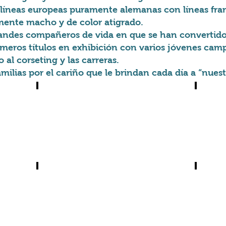
neas europeas puramente alemanas con líneas fran
ente macho y de color atigrado.
randes compañeros de vida en que se han convertido 
meros títulos en exhibición con varios jóvenes camp
 al corseting y las carreras.
milias por el cariño que le brindan cada día a “nuest
Vardamak Kharita Nadim
Vardama
Nadim
Azilal
a
a
80
80
dias
dias
Italia
Alemania
vardamak Beni Ourain
Vardam
Beni
Habiba
a
a
80
80
dias
dias
Serbia
Italia