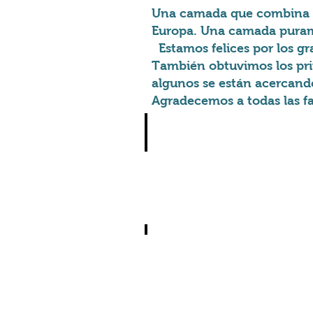
Una camada que combina lí
Europa. Una camada puram
Estamos felices por los g
También obtuvimos los pri
algunos se están acercando
Agradecemos a todas las fa
Vardamak Kilim Senneh
Senneh
a
80
dias
Italia
Vardamak Khadija Hanbel
Hanbel
a
80
dias
Alemania