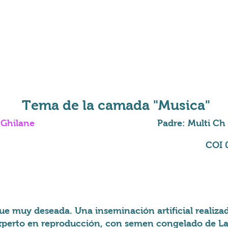
Vardamak Asifah Rumliah
Wadi q
Asifah
Wadi
a
5
87
meses
dias
Italia
Suiza
Tema de la camada "Musica"
 Ghilane
Padre: Multi Ch 
COI 
e muy deseada. Una inseminación artificial realiz
experto en reproducción, con semen congelado de Lat