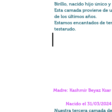
Birillo, nacido hijo único
Esta camada proviene de un
de los últimos años.
Estamos encantados de tene
testarudo.
Vardamak Bendir Ibn Latar
Birillo
a
2
mesi
Italia
Madre: Kashmir Beyaz Ksar
Nacido el 31/03/2024
Nuestra tercera camada de