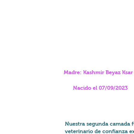
Vardamak Rub' Al-Khali
Khali
4
meses
Francia
Madre: Kashmir Beyaz Ksar
Nacido el 07/09/2023
Nuestra segunda camada fu
veterinario de confianza 