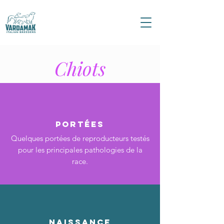
Chiots
Portées
Quelques portées de reproducteurs testés
pour les principales pathologies de la
race.
Naissance